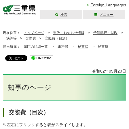
Foreign Languages
検索
メニュー
三重県公式ウェブ
サイト
現在位置：
トップページ
>
県政・お知らせ情報
>
予算執行・財政
>
決算等
>
交際費
>
交際費（目次）
担当所属：
県庁の組織一覧 >
総務部 >
秘書課
>
秘書班
令和02年05月20日
知事のページ
交際費（目次）
※左右にフリックすると表がスライドします。