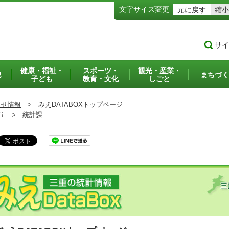
文字サイズ変更
元に戻す
縮小
サイ
健康・福祉・
スポーツ・
観光・産業・
犯
まちづく
子ども
教育・文化
しごと
らせ情報
>
みえDATABOXトップページ
部
>
統計課