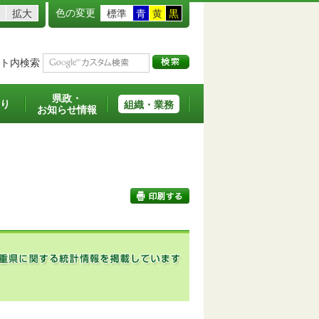
色の変更
拡大
標準
青
黄
黒
ト内検索
県政・
り
組織・業務
お知らせ情報
印刷する