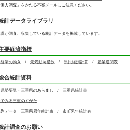
労働力調査」をかたる不審メールにご注意ください。
統計データライブラリ
計課が調査、収集している統計データを掲載しています。
主要経済指標
内経済の動き
/
景気動向指数
/
県民経済計算
/
産業連関表
総合統計資料
重県勢要覧・三重県のあらまし
/
三重県統計書
計でみる三重のすがた
系列データ
三重県累年統計表
/
市町累年統計表
統計調査のお願い