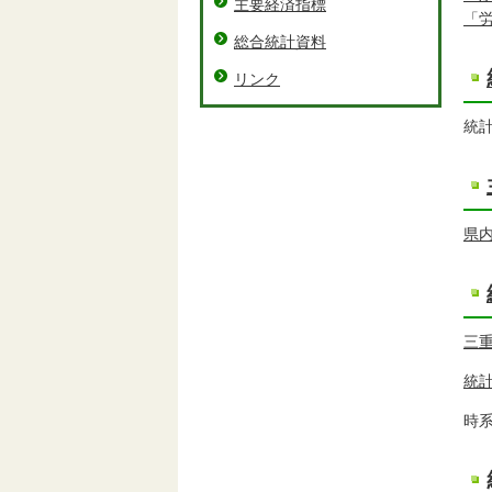
主要経済指標
「
総合統計資料
リンク
統
県
三
統
時