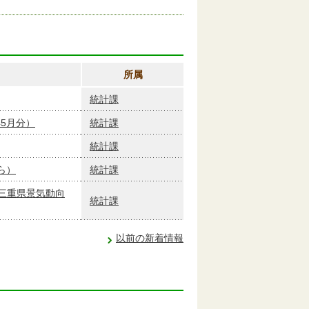
所属
統計課
5月分）
統計課
統計課
ら）
統計課
三重県景気動向
統計課
以前の新着情報