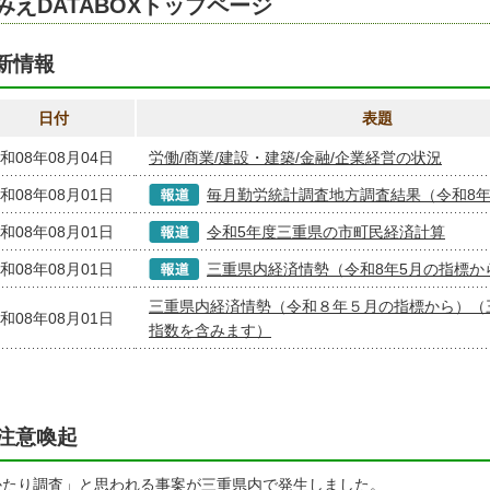
みえDATABOXトップページ
新情報
日付
表題
和08年08月04日
労働/商業/建設・建築/金融/企業経営の状況
和08年08月01日
毎月勤労統計調査地方調査結果（令和8年
和08年08月01日
令和5年度三重県の市町民経済計算
和08年08月01日
三重県内経済情勢（令和8年5月の指標か
三重県内経済情勢（令和８年５月の指標から）（
和08年08月01日
指数を含みます）
注意喚起
かたり調査」と思われる事案が三重県内で発生しました。