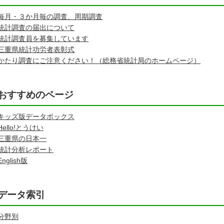
毎月・３か月毎の調査、周期調査
統計調査の届出について
統計調査員を募集しています
三重県統計功労者表彰式
かたり調査にご注意ください！（総務省統計局のホームページ）
おすすめのページ
キッズ版データボックス
Hello!とうけい
三重県の日本一
統計分析レポート
English版
データ索引
分野別