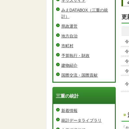
キッズサイト
みえDATABOX（三重の統
更
計）
県政運営
地方自治
令
市町村
令
予算執行・財政
令
建物紹介
令
国際交流・国際貢献
令
三重の統計
新着情報
統計データライブラリ
「