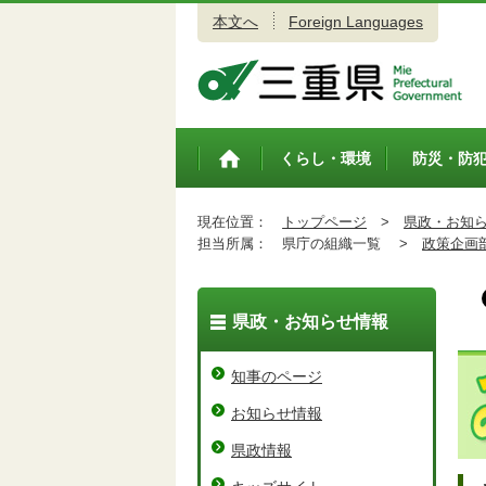
本文へ
Foreign Languages
三重県公式ウェブサイト
くらし・環境
防災・防
トップペ
ージ
現在位置：
トップページ
>
県政・お知
担当所属：
県庁の組織一覧 >
政策企画
県政・お知らせ情報
知事のページ
お知らせ情報
県政情報