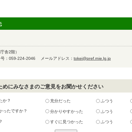
先
町庁舎2階）
：059-224-2046
メールアドレス：
tokei@pref.mie.lg.jp
ためにみなさまのご意見をお聞かせください
たか？
充分だった
ふつう
かったですか？
分かりやすかった
ふつう
？
すぐに見つかった
ふつう