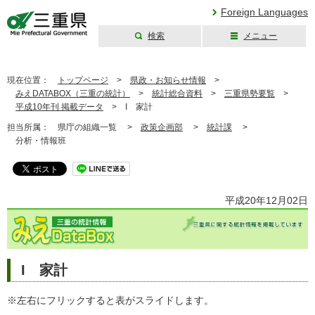
Foreign Languages
検索
メニュー
三重県公式ウェブ
サイト
現在位置：
トップページ
>
県政・お知らせ情報
>
みえDATABOX（三重の統計）
>
統計総合資料
>
三重県勢要覧
>
平成10年刊 掲載データ
>
I 家計
担当所属：
県庁の組織一覧 >
政策企画部
>
統計課
>
分析・情報班
平成20年12月02日
I 家計
※左右にフリックすると表がスライドします。