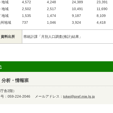
 地域
4,572
4,248
24,389
23,391
 地域
2,502
2,517
10,491
11,690
 地域
1,535
1,474
9,187
8,109
紀州地域
737
1,046
3,924
4,418
資料出所
県統計課「月別人口調査(推計)結果」
先
 分析・情報班
町庁舎2階）
：059-224-2046
メールアドレス：
tokei@pref.mie.lg.jp