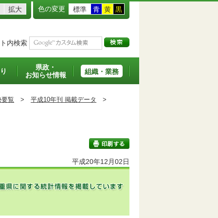
色の変更
拡大
標準
青
黄
黒
ト内検索
県政・
り
組織・業務
お知らせ情報
勢要覧
>
平成10年刊 掲載データ
>
平成20年12月02日
印刷する