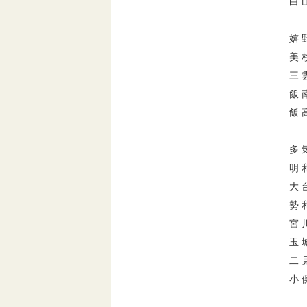
白 
嬉 
美 
三 
飯 
飯 
多 
明 
大 
勢 
宮 
玉 
二 
小 