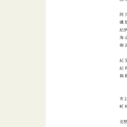
阿 
磯 
紀
海 
御 
紀 
紀 
鵜 
市 
町 
北勢