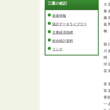
三重の統計
大 
東 
新着情報
藤 
統計データライブラリ
菰 
楠
主要経済指標
総合統計資料
朝 
リンク
川 
関
河 
芸 
美 
安 
香良
一 