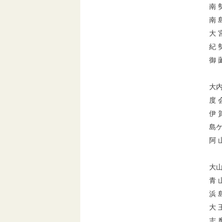
南 
南 
大 
紀 
御 
大内
度 
伊 
島ケ
阿 
大山
青 
浜 
大 
志 