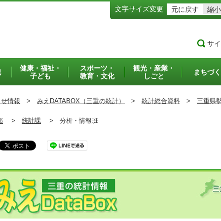
文字サイズ変更
元に戻す
縮小
サイ
健康・福祉・
スポーツ・
観光・産業・
犯
まちづく
子ども
教育・文化
しごと
らせ情報
>
みえDATABOX（三重の統計）
>
統計総合資料
>
三重県
部
>
統計課
>
分析・情報班