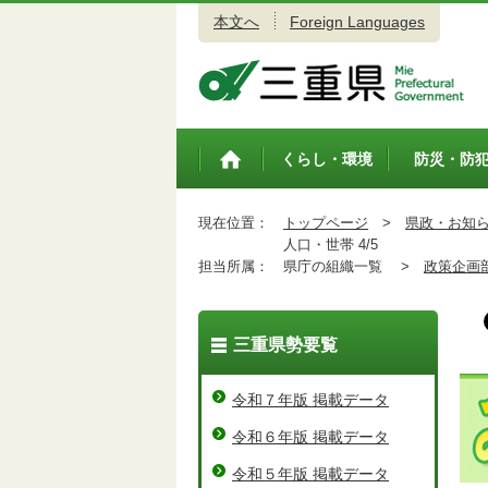
本文へ
Foreign Languages
三重県公式ウェブサイト
くらし・環境
防災・防
トップペ
ージ
現在位置：
トップページ
>
県政・お知
人口・世帯 4/5
担当所属：
県庁の組織一覧 >
政策企画
三重県勢要覧
令和７年版 掲載データ
令和６年版 掲載データ
令和５年版 掲載データ