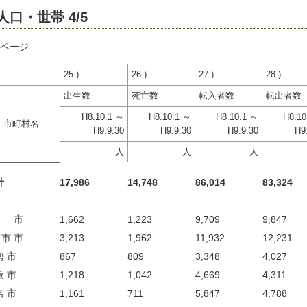
人口・世帯 4/5
ページ
25 )
26 )
27 )
28 )
出生数
死亡数
転入者数
転出者数
H8.10.1 ～
H8.10.1 ～
H8.10.1 ～
H8.10
市町村名
H9.9.30
H9.9.30
H9.9.30
H9
人
人
人
計
17,986
14,748
86,014
83,324
 市
1,662
1,223
9,709
9,847
市 市
3,213
1,962
11,932
12,231
勢 市
867
809
3,348
4,027
阪 市
1,218
1,042
4,669
4,311
名 市
1,161
711
5,847
4,788