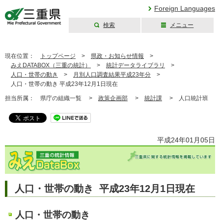
Foreign Languages
検索
メニュー
三重県公式ウェブ
サイト
現在位置：
トップページ
>
県政・お知らせ情報
>
みえDATABOX（三重の統計）
>
統計データライブラリ
>
人口・世帯の動き
>
月別人口調査結果平成23年分
>
人口・世帯の動き 平成23年12月1日現在
担当所属：
県庁の組織一覧 >
政策企画部
>
統計課
>
人口統計班
平成24年01月05日
人口・世帯の動き 平成23年12月1日現在
人口・世帯の動き