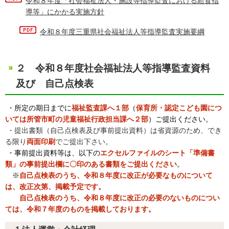
令和８年度「社会福祉法人・施設等指導監査における給食指
導等」にかかる実施方針
令和８年度三重県社会福祉法人等指導監査実施要綱
２ 令和８年度社会福祉法人等指導監査資料
及び 自己点検表
・
所
定の期日までに
福祉監査課へ１部
（
保育所・認定こども園につ
いては所管市町の児童福祉行政
担当課へ２部
）ご提出ください。
・提出書類（自己点検表及び事前提出資料）は省資源のため、でき
る限り
両面印刷
でご提出下さい。
・事前提出資料等は、以下の
エクセルファイルのシート「準備書
類」の事前提出欄に〇印のある書類をご提出ください
。
※
自己点検表のうち、令和８年度に改正が必要なものについて
は、改正次第、掲載予定です。
自己点検表のうち、令和８年度に改正の必要のないものについ
ては、令和７年度のものを掲載しております。