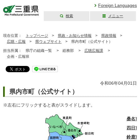
Foreign Languages
検索
メニュー
三重県公式ウェブ
サイト
現在位置：
トップページ
>
県政・お知らせ情報
>
県政情報
>
広聴・広報
>
県ウェブサイト
>
県内市町（公式サイト）
担当所属：
県庁の組織一覧 >
総務部 >
広聴広報課
>
企画・広報班
令和06年04月01日
県内市町（公式サイト）
※左右にフリックすると表がスライドします。
桑名市
四日市
鈴鹿市