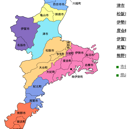
津市
松阪市
伊勢市
度会町
伊賀市
尾鷲市
熊野市
市役
県内