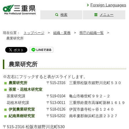
Foreign Languages
検索
メニュー
三重県公式ウェブ
サイト
現在位置：
トップページ
>
組織・業務
>
県庁の組織一覧
>
農業研究所
農業研究所
※左右にフリックすると表がスライドします。
農業研究所
〒515-2316 三重県松阪市嬉野川北町５３０
茶業・花植木研究室
茶業研究課
〒519-0104 亀山市椿世町９９２－２
花植木研究課
〒513-0011 三重県鈴鹿市高塚町新林１６１９
伊賀農業研究室
〒518-0126 伊賀市森寺松ヶ谷１２４０
紀南果樹研究室
〒519-5202 南牟婁郡御浜町志原２３２７
〒515-2316 松阪市嬉野川北町530