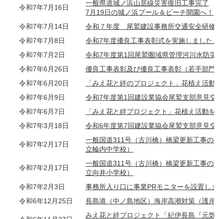
一般県道城ノ浜山居線災害復旧工事完了
令和7年7月16日
7月19日の城ノ浜プール＆ビーチ開園へ！
令和7年7月14日
令和７年度 尾鷲建設事務所交通安全研修
令和7年7月8日
令和7年度優良工事表彰式を実施しました
令和7年7月2日
令和7年度第1回尾鷲圏域県管理河川水防災
令和7年6月26日
優良工事表彰及び優良工事表彰（若手部門
令和7年6月20日
「みえ花と絆のプロジェクト」花植え活動
令和7年6月9日
令和7年度第1回建設業協会尾鷲支部意見交
令和7年6月7日
「みえ花と絆プロジェクト」花植え活動を
令和7年3月18日
令和6年度第7回建設業協会尾鷲支部意見交
一般国道311号（古川橋）橋梁更新工事の
令和7年2月17日
立輪内中学校）
一般国道311号（古川橋）橋梁更新工事の
令和7年2月17日
立向井小学校）
令和7年2月3日
事務所入り口に事業PRモニターを設置しま
令和6年12月25日
長島港（中ノ島地区）海岸高潮対策（護岸
みえ花と絆プロジェクト「紀伊長島『元気