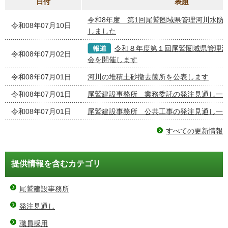
日付
表題
令和8年度 第1回尾鷲圏域県管理河川水防
令和08年07月10日
しました
令和８年度第１回尾鷲圏域県管理
令和08年07月02日
会を開催します
令和08年07月01日
河川の堆積土砂撤去箇所を公表します
令和08年07月01日
尾鷲建設事務所 業務委託の発注見通し一
令和08年07月01日
尾鷲建設事務所 公共工事の発注見通し一
すべての更新情報
提供情報を含むカテゴリ
尾鷲建設事務所
発注見通し
職員採用