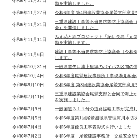
令和6年11月27日
動を実施しました。
令和6年11月27日
令和6年度 第4回建設業協会尾鷲支部意見
三重県建設工事等不当要求等防止協議会（
令和6年11月21日
会）を開催しました。
みえ花と絆プロジェクト「紀伊長島『元気
令和6年11月11日
動を実施します。
建設工事等不当要求等防止協議会（令和6
令和6年11月6日
します。
令和6年10月31日
一般県道矢口浦上里線のバイパス区間の供
令和6年10月4日
令和6年度尾鷲建設事務所工事現場見学会
令和6年9月10日
令和6年度 第3回建設業協会尾鷲支部意見
三重県建設業協会尾鷲支部と合同で海上か
令和6年7月11日
を実施しました。
令和6年7月9日
一般国道３１１号の道路拡幅工事が完成し
令和6年7月5日
令和6年度第1回尾鷲圏域県管理河川水防災
令和6年7月4日
令和6年度優良工事表彰式を行いました
令和6年7月2日
令和6年度 尾鷲建設事務所 交通安全研