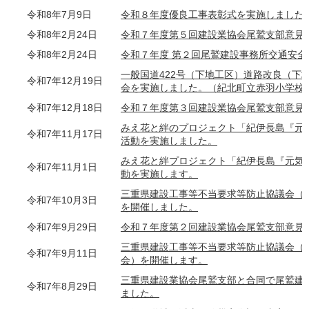
令和8年7月9日
令和８年度優良工事表彰式を実施しました
令和8年2月24日
令和７年度第５回建設業協会尾鷲支部意見
令和8年2月24日
令和７年度 第２回尾鷲建設事務所交通安
一般国道422号（下地工区）道路改良（下
令和7年12月19日
会を実施しました。（紀北町立赤羽小学校
令和7年12月18日
令和７年度第３回建設業協会尾鷲支部意見
みえ花と絆のプロジェクト「紀伊長島『元
令和7年11月17日
活動を実施しました。
みえ花と絆プロジェクト「紀伊長島『元気
令和7年11月1日
動を実施します。
三重県建設工事等不当要求等防止協議会（
令和7年10月3日
を開催しました。
令和7年9月29日
令和７年度第２回建設業協会尾鷲支部意見
三重県建設工事等不当要求等防止協議会（
令和7年9月11日
会）を開催します。
三重県建設業協会尾鷲支部と合同で尾鷲建
令和7年8月29日
ました。