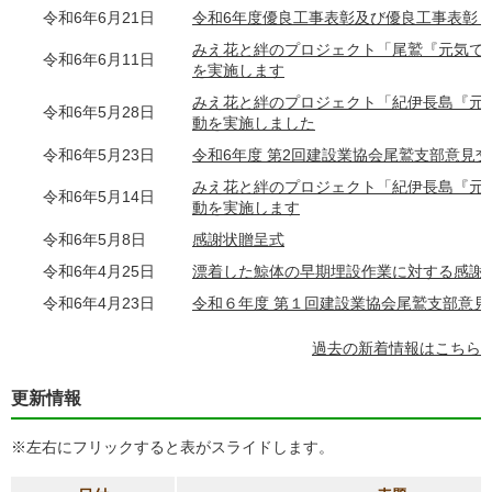
令和6年6月21日
令和6年度優良工事表彰及び優良工事表彰
みえ花と絆のプロジェクト「尾鷲『元気で
令和6年6月11日
を実施します
みえ花と絆のプロジェクト「紀伊長島『元
令和6年5月28日
動を実施しました
令和6年5月23日
令和6年度 第2回建設業協会尾鷲支部意見
みえ花と絆のプロジェクト「紀伊長島『元
令和6年5月14日
動を実施します
令和6年5月8日
感謝状贈呈式
令和6年4月25日
漂着した鯨体の早期埋設作業に対する感謝
令和6年4月23日
令和６年度 第１回建設業協会尾鷲支部意
過去の新着情報はこちら
更新情報
※左右にフリックすると表がスライドします。