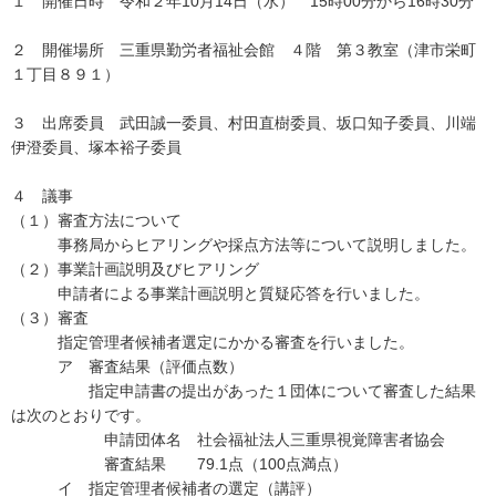
１ 開催日時 令和２年10月14日（水） 15時00分から16時30分
２ 開催場所 三重県勤労者福祉会館 ４階 第３教室（津市栄町
１丁目８９１）
３ 出席委員 武田誠一委員、村田直樹委員、坂口知子委員、川端
伊澄委員、塚本裕子委員
４ 議事
（１）審査方法について
事務局からヒアリングや採点方法等について説明しました。
（２）事業計画説明及びヒアリング
申請者による事業計画説明と質疑応答を行いました。
（３）審査
指定管理者候補者選定にかかる審査を行いました。
ア 審査結果（評価点数）
指定申請書の提出があった１団体について審査した結果
は次のとおりです。
申請団体名 社会福祉法人三重県視覚障害者協会
審査結果 79.1点（100点満点）
イ 指定管理者候補者の選定（講評）