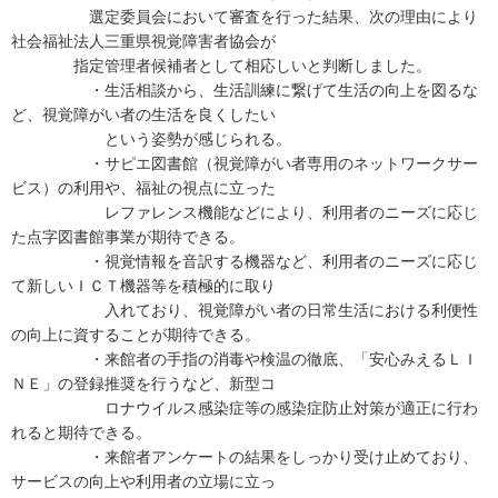
選定委員会において審査を行った結果、次の理由により
社会福祉法人三重県視覚障害者協会が
指定管理者候補者として相応しいと判断しました。
・生活相談から、生活訓練に繋げて生活の向上を図るな
ど、視覚障がい者の生活を良くしたい
という姿勢が感じられる。
・サピエ図書館（視覚障がい者専用のネットワークサー
ビス）の利用や、福祉の視点に立った
レファレンス機能などにより、利用者のニーズに応じ
た点字図書館事業が期待できる。
・視覚情報を音訳する機器など、利用者のニーズに応じ
て新しいＩＣＴ機器等を積極的に取り
入れており、視覚障がい者の日常生活における利便性
の向上に資することが期待できる。
・来館者の手指の消毒や検温の徹底、「安心みえるＬＩ
ＮＥ」の登録推奨を行うなど、新型コ
ロナウイルス感染症等の感染症防止対策が適正に行わ
れると期待できる。
・来館者アンケートの結果をしっかり受け止めており、
サービスの向上や利用者の立場に立っ