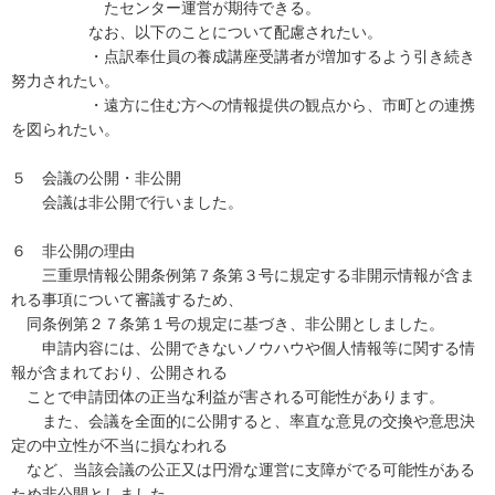
たセンター運営が期待できる。
なお、以下のことについて配慮されたい。
・点訳奉仕員の養成講座受講者が増加するよう引き続き
努力されたい。
・遠方に住む方への情報提供の観点から、市町との連携
を図られたい。
５ 会議の公開・非公開
会議は非公開で行いました。
６ 非公開の理由
三重県情報公開条例第７条第３号に規定する非開示情報が含ま
れる事項について審議するため、
同条例第２７条第１号の規定に基づき、非公開としました。
申請内容には、公開できないノウハウや個人情報等に関する情
報が含まれており、公開される
ことで申請団体の正当な利益が害される可能性があります。
また、会議を全面的に公開すると、率直な意見の交換や意思決
定の中立性が不当に損なわれる
など、当該会議の公正又は円滑な運営に支障がでる可能性がある
ため非公開としました。