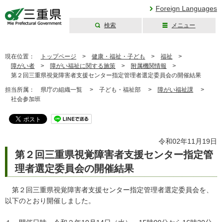
Foreign Languages
検索
メニュー
三重県公式ウェブ
サイト
現在位置：
トップページ
>
健康・福祉・子ども
>
福祉
>
障がい者
>
障がい福祉に関する施策
>
附属機関情報
>
第２回三重県視覚障害者支援センター指定管理者選定委員会の開催結果
担当所属：
県庁の組織一覧 >
子ども・福祉部 >
障がい福祉課
>
社会参加班
令和02年11月19日
第２回三重県視覚障害者支援センター指定管
理者選定委員会の開催結果
第２回三重県視覚障害者支援センター指定管理者選定委員会を、
以下のとおり開催しました。