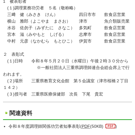
1 被表彰者
(１)調理業務功労者 ５名（敬称略）
三﨑 健（みさき けん） 四日市市 飲食店営業
横山 雅郎（よこやま まさお） 津市 魚介類販売業
水谷 佐勿子（みずたに さなこ） 多気町 飲食店営業
宮本 滋（みやもと しげる） 志摩市 飲食店営業
中村 元彦（なかむら もとひこ） 伊賀市 飲食店営業
２ 表彰式
(１)日時 令和８年５月２０日（水曜日）午後２時３０分から
※一般社団法人三重県調理師連合会総会席上で行
われます。
(２)場所 三重県教育文化会館 第５会議室（津市桜橋２丁目
１４２）
(３)授与者 三重県医療保健部 次長 下尾 貴宏
関連資料
令和８年度調理師関係功労者知事表彰(
PDF
(50KB)
)