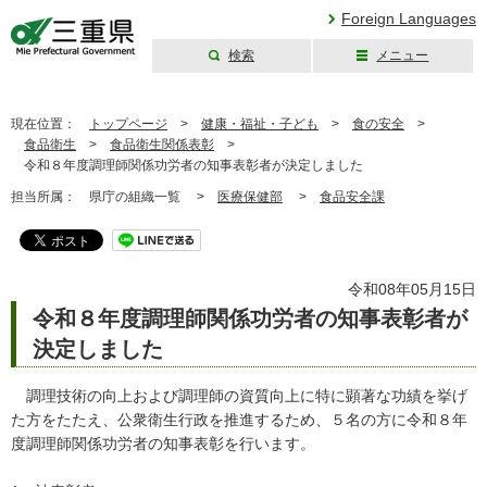
Foreign Languages
検索
メニュー
三重県公式ウェブ
サイト
現在位置：
トップページ
>
健康・福祉・子ども
>
食の安全
>
食品衛生
>
食品衛生関係表彰
>
令和８年度調理師関係功労者の知事表彰者が決定しました
担当所属：
県庁の組織一覧 >
医療保健部
>
食品安全課
令和08年05月15日
令和８年度調理師関係功労者の知事表彰者が
決定しました
調理技術の向上および調理師の資質向上に特に顕著な功績を挙げ
た方をたたえ、公衆衛生行政を推進するため、５名の方に令和８年
度調理師関係功労者の知事表彰を行います。