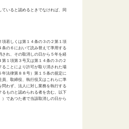
していると認めるときでなければ、同
項若しくは第１４条の３の２第１項
４条の６において読み替えて準用する
消され、その取消しの日から５年を経
４第１項第３号又は第１４条の３の２
することにより許可が取り消された場
５年法律第８８号）第１５条の規定に
社員、取締役、執行役又はこれらに準
を問わず、法人に対し業務を執行する
するものと認められる者を含む。以下
。）であつた者で当該取消しの日から