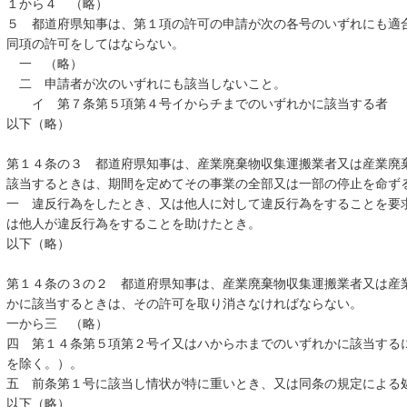
１から４ （略）
５ 都道府県知事は、第１項の許可の申請が次の各号のいずれにも適
同項の許可をしてはならない。
一 （略）
二 申請者が次のいずれにも該当しないこと。
イ 第７条第５項第４号イからチまでのいずれかに該当する者
以下（略）
第１４条の３ 都道府県知事は、産業廃棄物収集運搬業者又は産業廃
該当するときは、期間を定めてその事業の全部又は一部の停止を命ず
一 違反行為をしたとき、又は他人に対して違反行為をすることを要
は他人が違反行為をすることを助けたとき。
以下（略）
第１４条の３の２ 都道府県知事は、産業廃棄物収集運搬業者又は産
かに該当するときは、その許可を取り消さなければならない。
一から三 （略）
四 第１４条第５項第２号イ又はハからホまでのいずれかに該当する
を除く。）。
五 前条第１号に該当し情状が特に重いとき、又は同条の規定による
以下（略）