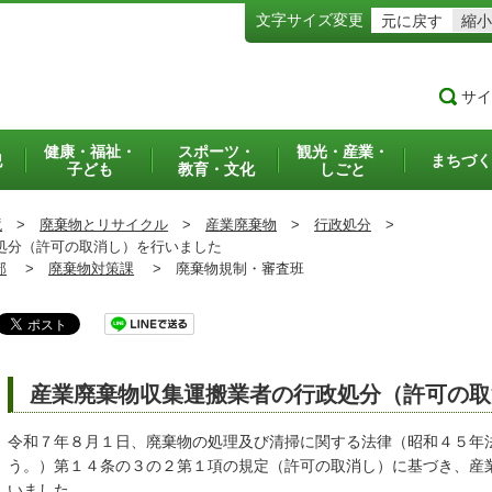
文字サイズ変更
元に戻す
縮小
サイ
健康・福祉・
スポーツ・
観光・産業・
犯
まちづく
子ども
教育・文化
しごと
境
>
廃棄物とリサイクル
>
産業廃棄物
>
行政処分
>
処分（許可の取消し）を行いました
部
>
廃棄物対策課
>
廃棄物規制・審査班
産業廃棄物収集運搬業者の行政処分（許可の取
令和７年８月１日、廃棄物の処理及び清掃に関する法律（昭和４５年
う。）第１４条の３の２第１項の規定（許可の取消し）に基づき、産
いました。