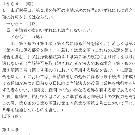
１から４ （略）
５ 市町村長は、第１項の許可の申請が次の各号のいずれにもに適合
項の許可をしてはならない。
一から三 （略）
四 申請者が次のいずれにも該当しないこと。
イからニ （略）
ホ 第７条の４第１項（第４号に係る部分を除く。）若しくは第２
（第４号に係る部分を除く。）若しくは第２項（これらの規定を第１
場合を含む。）又は浄化槽法第４１条第２項の規定により許可を取り
過しない者（当該許可を取り消された者が法人である場合（第７条の
第１項第３号（第１４条の６において準用する場合を含む。）に該当
合を除く。）においては、当該取消しの処分に係る行政手続法（平成
よる通知があつた日前６０日以内に当該法人の役員（業務を執行する
ずる者をいい、相談役、顧問その他いかなる名称を有する者であるか
社員、取締役、執行役又はこれらに準ずる者と同等以上の支配力を有
この号、第８条の５第６項及び第１４条第５項第２号ニにおいて同じ
５年を経過しないものを含む。）
以下（略）
第１４条