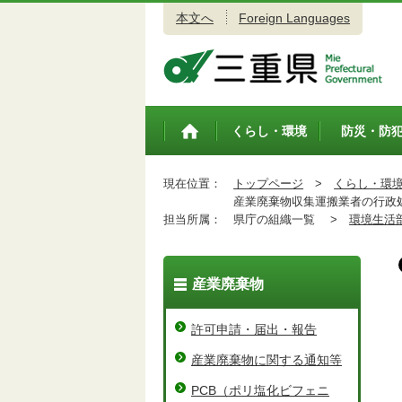
本文へ
Foreign Languages
三重県公式ウェブサイト
くらし・環境
防災・防
トップペ
ージ
現在位置：
トップページ
>
くらし・環
産業廃棄物収集運搬業者の行政
担当所属：
県庁の組織一覧 >
環境生活
産業廃棄物
許可申請・届出・報告
産業廃棄物に関する通知等
PCB（ポリ塩化ビフェニ