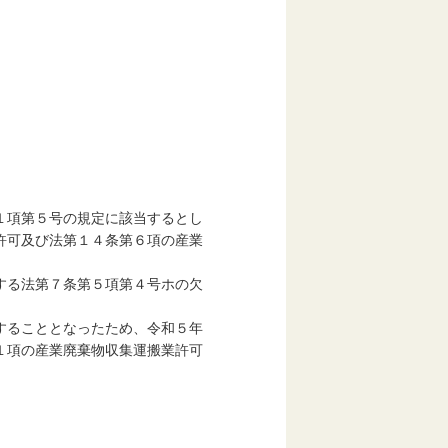
項第５号の規定に該当するとし
可及び法第１４条第６項の産業
る法第７条第５項第４号ホの欠
ることとなったため、令和５年
第１項の産業廃棄物収集運搬業許可