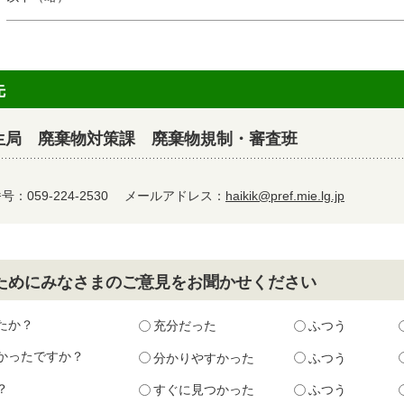
先
生局 廃棄物対策課 廃棄物規制・審査班
：059-224-2530
メールアドレス：
haikik@pref.mie.lg.jp
ためにみなさまのご意見をお聞かせください
たか？
充分だった
ふつう
かったですか？
分かりやすかった
ふつう
？
すぐに見つかった
ふつう