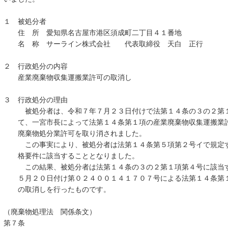
１ 被処分者
住 所 愛知県名古屋市港区須成町二丁目４１番地
名 称 サーライン株式会社 代表取締役 天白 正行
２ 行政処分の内容
産業廃棄物収集運搬業許可の取消し
３ 行政処分の理由
被処分者は、令和７年７月２３日付けで法第１４条の３の２第１
て、一宮市長によって法第１４条第１項の産業廃棄物収集運搬業許
廃棄物処分業許可を取り消されました。
この事実により、被処分者は法第１４条第５項第２号イで規定す
格要件に該当することとなりました。
この結果、被処分者は法第１４条の３の２第１項第４号に該当す
５月２０日付け第０２４００１４１７０７号による法第１４条
の取消しを行ったものです。
（廃棄物処理法 関係条文）
第７条