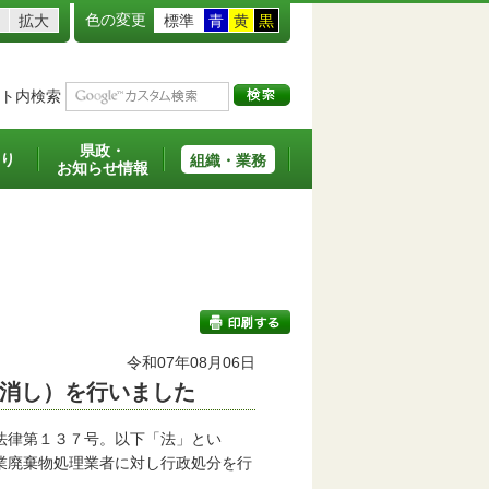
色の変更
拡大
標準
青
黄
黒
ト内検索
県政・
り
組織・業務
お知らせ情報
令和07年08月06日
消し）を行いました
印刷する
法律第１３７号。以下「法」とい
業廃棄物処理業者に対し行政処分を行