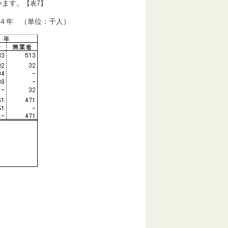
います。
【表7】
・４年 （単位：千人）