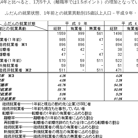
4年と比べると、1万5千人（離職率では1.5ポイント）の増加となって
７ ふだんの就業状態、1年前との就業異動別15歳以上人口－平成９年