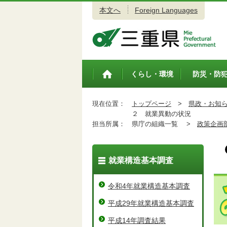
本文へ
Foreign Languages
三重県公式ウェブサイト
くらし・環境
防災・防
トップペ
ージ
現在位置：
トップページ
>
県政・お知
２ 就業異動の状況
担当所属：
県庁の組織一覧 >
政策企画
就業構造基本調査
令和4年就業構造基本調査
平成29年就業構造基本調査
平成14年調査結果