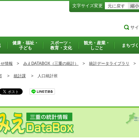
文字サイズ変更
元に戻す
縮小
サイ
健康・福祉・
スポーツ・
観光・産業・
犯
まちづく
子ども
教育・文化
しごと
らせ情報
>
みえDATABOX（三重の統計）
>
統計データライブラリ
>
部
>
統計課
>
人口統計班