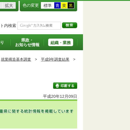
色の変更
拡大
標準
青
黄
黒
ト内検索
県政・
り
組織・業務
お知らせ情報
就業構造基本調査
>
平成9年調査結果
>
平成20年12月09日
印刷する