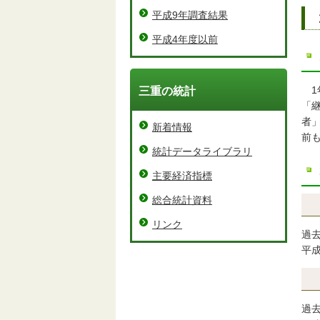
平成9年調査結果
平成4年度以前
三重の統計
「
者
新着情報
前
統計データライブラリ
主要経済指標
総合統計資料
リンク
過去
平
過去