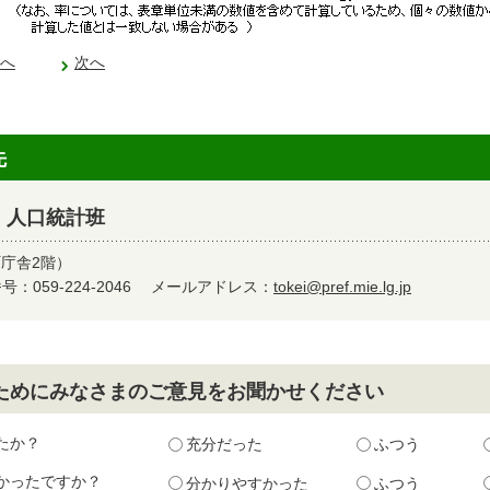
へ
次へ
先
 人口統計班
町庁舎2階）
：059-224-2046
メールアドレス：
tokei@pref.mie.lg.jp
ためにみなさまのご意見をお聞かせください
たか？
充分だった
ふつう
かったですか？
分かりやすかった
ふつう