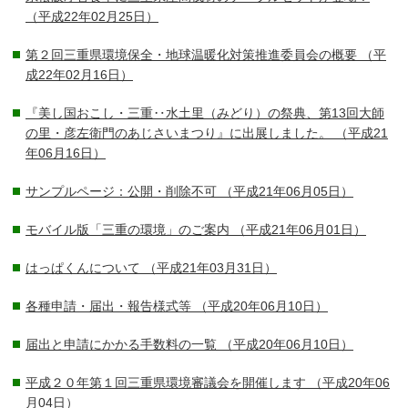
（平成22年02月25日）
第２回三重県環境保全・地球温暖化対策推進委員会の概要
（平
成22年02月16日）
『美し国おこし・三重‥水土里（みどり）の祭典、第13回大師
の里・彦左衛門のあじさいまつり』に出展しました。
（平成21
年06月16日）
サンプルページ：公開・削除不可
（平成21年06月05日）
モバイル版「三重の環境」のご案内
（平成21年06月01日）
はっぱくんについて
（平成21年03月31日）
各種申請・届出・報告様式等
（平成20年06月10日）
届出と申請にかかる手数料の一覧
（平成20年06月10日）
平成２０年第１回三重県環境審議会を開催します
（平成20年06
月04日）