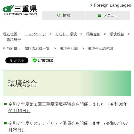
Foreign Languages
検索
メニュー
三重県公式ウェブ
サイト
現在位置：
トップページ
>
くらし・環境
>
環境全般
>
環境総合
>
環境総合
担当所属：
県庁の組織一覧 >
環境生活部
>
環境生活総務課
環境総合
令和７年度第１回三重県環境審議会を開催しました
（令和08年
01月13日）
令和７年度サステナビリティ委員会を開催します
（令和07年07
月29日）