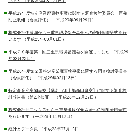
います
（平成30年03月21日）
平成29年度特定産業廃棄物事案に関する調査検討委員会 再発
防止取組（委員評価）
（平成29年09月29日）
株式会社伊藤園から三重県環境保全基金への寄附金贈呈式を行
います
（平成29年03月01日）
平成２８年度第１回三重県環境審議会を開催しました
（平成29
年02月23日）
平成28年度第２回特定産業廃棄物事案に関する調査検討委員会
（委員評価）
（平成29年02月13日）
特定産業廃棄物事案【桑名市源十郎新田事案】に関する調査検
討報告書（第2次検証）
（平成28年12月27日）
株式会社サニックスから三重県環境保全基金への寄附金贈呈式
を行います
（平成28年11月12日）
統計とデータ集
（平成28年07月15日）