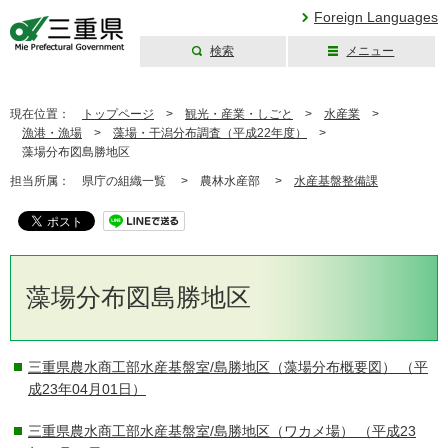
Foreign Languages
検索
メニュー
三重県公式ウェブ
サイト
現在位置：
トップページ
>
観光・産業・しごと
>
水産業
>
漁港・漁場
>
藻場・干潟分布調査（平成22年度）
>
藻場分布図島勝地区
担当所属：
県庁の組織一覧 >
農林水産部 >
水産基盤整備課
藻場分布図島勝地区
三重県農水商工部水産基盤室/島勝地区（藻場分布概要図）
（平
成23年04月01日）
三重県農水商工部水産基盤室/島勝地区（ワカメ場）
（平成23