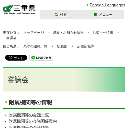
Foreign Languages
検索
メニュー
三重県公式ウェブ
サイト
現在位置：
トップページ
>
県政・お知らせ情報
>
お知らせ情報
>
審議会
担当所属：
県庁の組織一覧 >
総務部 >
広聴広報課
審議会
附属機関等の情報
附属機関等の会議一覧
附属機関等の会議開催案内
附属機関等の会議結果