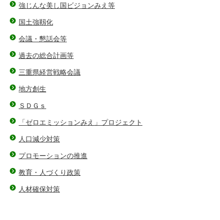
強じんな美し国ビジョンみえ等
国土強靱化
会議・懇話会等
過去の総合計画等
三重県経営戦略会議
地方創生
ＳＤＧｓ
「ゼロエミッションみえ」プロジェクト
人口減少対策
プロモーションの推進
教育・人づくり政策
人材確保対策