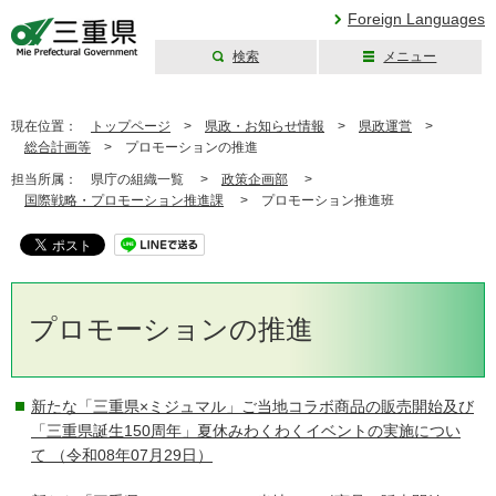
Foreign Languages
検索
メニュー
三重県公式ウェブ
サイト
現在位置：
トップページ
>
県政・お知らせ情報
>
県政運営
>
総合計画等
>
プロモーションの推進
担当所属：
県庁の組織一覧 >
政策企画部
>
国際戦略・プロモーション推進課
>
プロモーション推進班
プロモーションの推進
新たな「三重県×ミジュマル」ご当地コラボ商品の販売開始及び
「三重県誕生150周年」夏休みわくわくイベントの実施につい
て
（令和08年07月29日）