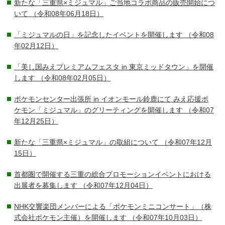
新たな「三重県×ミジュマル」ご当地コラボ商品の販売開始につ
いて
（令和08年06月18日）
「ミジュマルの日」を記念したイベントを開催します
（令和08
年02月12日）
「美し国みえプレミアムフェスタ in 東京ミッドタウン」を開催
します
（令和08年02月05日）
ポケモンセンター出張所 in イオンモール鈴鹿にて みえ応援ポ
ケモン「ミジュマル」のグリーティングを開催します
（令和07
年12月25日）
新たな「三重県×ミジュマル」の取組について
（令和07年12月
15日）
首都圏で開催する三重の総合プロモーションイベントにおける
出展者を募集します
（令和07年12月04日）
NHK交響楽団メンバーによる「ポケモンミニコンサート」（株
式会社ポケモン主催）を開催します
（令和07年10月03日）