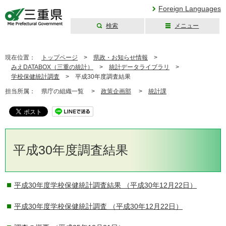
Foreign Languages
検索
メニュー
三重県公式ウェブ
サイト
現在位置：
トップページ
>
県政・お知らせ情報
>
みえDATABOX（三重の統計）
>
統計データライブラリ
>
学校保健統計調査
>
平成30年度調査結果
担当所属：
県庁の組織一覧 >
政策企画部
>
統計課
平成30年度調査結果
平成30年度学校保健統計調査結果
（平成30年12月22日）
平成30年度学校保健統計調査
（平成30年12月22日）