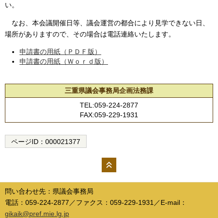
い。
なお、本会議開催日等、議会運営の都合により見学できない日、
場所がありますので、その場合は電話連絡いたします。
申請書の用紙（ＰＤＦ版）
申請書の用紙（Ｗｏｒｄ版）
三重県議会事務局企画法務課
TEL:059-224-2877
FAX:059-229-1931
ページID：
000021377
ペー
ジの
問い合わせ先：県議会事務局
先頭
電話：059-224-2877／ファクス：059-229-1931／E-mail：
へ
gikaik@pref.mie.lg.jp