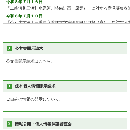
令和８年７月１６日
「二級河川三渡川水系河川整備計画（原案）」
に対する意見募集を
令和８年７月１０日
「公立大学法人三重県立看護大学第四期中期目標（案）」
に対する
公文書開示請求
公文書開示請求はこちら。
保有個人情報開示請求
ご自身の情報の開示について。
情報公開・個人情報保護審査会