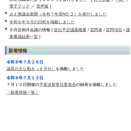
電子ブック
／
音声版
]
みえ県議会新聞（令和７年度NO.２）を発行しました
令和８年９月の日程を掲載しました
６月定例月会議の情報 [
提出予定議案概要
/
質問者
/
質問項目
/
議
案審議結果一覧
]
新着情報
令和８年７月２８日
議長の主な動き（６月分）
を掲載しました
令和８年７月１３日
７月１０日開催の
予算決算常任委員会
の録画を掲載しました
〔新着情報一覧〕