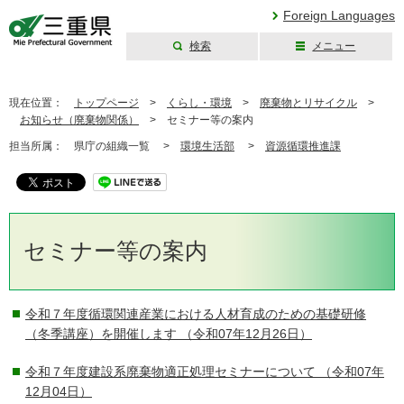
Foreign Languages
検索
メニュー
三重県公式ウェブ
サイト
現在位置：
トップページ
>
くらし・環境
>
廃棄物とリサイクル
>
お知らせ（廃棄物関係）
>
セミナー等の案内
担当所属：
県庁の組織一覧 >
環境生活部
>
資源循環推進課
セミナー等の案内
令和７年度循環関連産業における人材育成のための基礎研修
（冬季講座）を開催します
（令和07年12月26日）
令和７年度建設系廃棄物適正処理セミナーについて
（令和07年
12月04日）