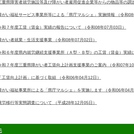
三重県障害者就労施設等及び障がい者雇用促進企業等からの物品等の調
障がい福祉サービス事業所等による「県庁マルシェ」実施情報
（令和08
令和７年度工賃（賃金）実績の報告について
（令和08年07月03日）
障がい者就業・生活支援事業
（令和08年07月02日）
令和６年度県内就労継続支援事業所（Ａ型・Ｂ型）の工賃（賃金）実績
令和７年度三重県障がい者工賃向上計画支援事業のご案内
（令和07年1
「工賃向上計画」に基づく取組
（令和06年04月12日）
障がい福祉事業所による「県庁マルシェ」を実施します
（令和06年04月
就労移行等実態調査について
（平成28年12月05日）
先