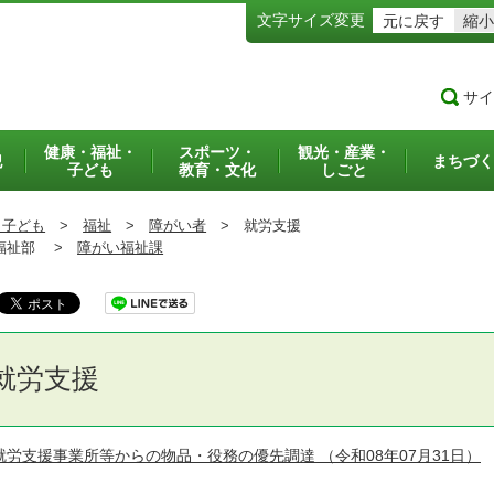
文字サイズ変更
元に戻す
縮小
サイ
健康・福祉・
スポーツ・
観光・産業・
犯
まちづく
子ども
教育・文化
しごと
・子ども
>
福祉
>
障がい者
>
就労支援
祉部 >
障がい福祉課
就労支援
就労支援事業所等からの物品・役務の優先調達
（令和08年07月31日）