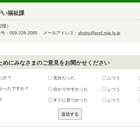
がい福祉課
2階）
：059-228-2085
メールアドレス：
shoho@pref.mie.lg.jp
ためにみなさまのご意見をお聞かせください
たか？
充分だった
ふつう
かったですか？
分かりやすかった
ふつう
？
すぐに見つかった
ふつう