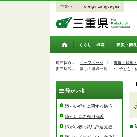
本文へ
Foreign Languages
三重県公式ウェブサイト
くらし・環境
防災・防
トップペ
ージ
現在位置：
トップページ
>
健康・福祉
担当所属：
県庁の組織一覧 >
子ども・福
障がい者
障がい福祉に関する施策
障がい者の権利擁護
障がい者の意思疎通支援