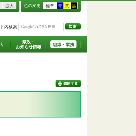
色の変更
拡大
標準
青
黄
黒
ト内検索
県政・
り
組織・業務
お知らせ情報
印刷する