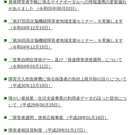
身体障害者手帳に係るマイナポータルへの情報連携の更新漏れ
がありました
（令和05年08月02日）
「第37回高次脳機能障害者地域支援セミナー」を実施します
（令和04年12月15日）
「第36回高次脳機能障害者地域支援セミナー」を実施します
（令和04年12月15日）
「世界自閉症啓発デー」及び「発達障害啓発週間」について
（令和04年03月11日）
障害児入所医療費に係る保護者の負担上限月額の誤りについて
（平成30年12月19日）
障がい者就業・生活支援事業の利用者データの誤った提供につ
いて
（平成29年06月29日）
「障害者週間」啓発広報事業
（平成28年01月18日）
障害者相談員制度
（平成28年01月17日）