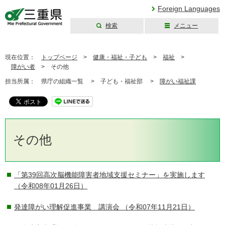
Foreign Languages
検索
メニュー
三重県公式ウェブ
サイト
現在位置：
トップページ
>
健康・福祉・子ども
>
福祉
>
障がい者
>
その他
担当所属：
県庁の組織一覧 >
子ども・福祉部 >
障がい福祉課
その他
「第39回高次脳機能障害者地域支援セミナー」を実施します
（令和08年01月26日）
発達障がい理解促進事業 講演会
（令和07年11月21日）