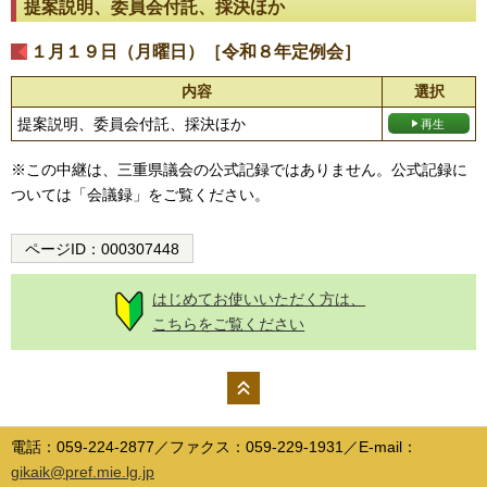
提案説明、委員会付託、採決ほか
１月１９日（月曜日）［令和８年定例会］
内容
選択
提案説明、委員会付託、採決ほか
※この中継は、三重県議会の公式記録ではありません。公式記録に
ついては「会議録」をご覧ください。
ページID：
000307448
はじめてお使いいただく方は、
こちらをご覧ください
ペー
ジの
電話：059-224-2877／ファクス：059-229-1931／E-mail：
先頭
gikaik@pref.mie.lg.jp