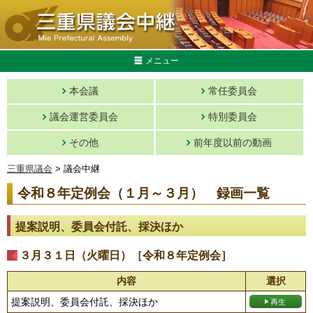
メニュー
本会議
常任委員会
議会運営委員会
特別委員会
その他
前年度以前の動画
三重県議会
> 議会中継
令和８年定例会（１月～３月） 録画一覧
提案説明、委員会付託、採決ほか
３月３１日（火曜日）［令和８年定例会］
内容
選択
提案説明、委員会付託、採決ほか