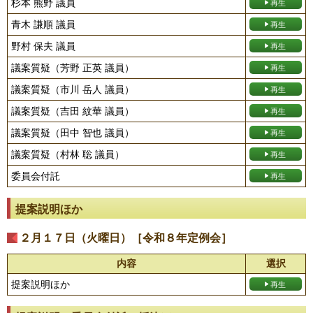
杉本 熊野 議員
青木 謙順 議員
野村 保夫 議員
議案質疑（芳野 正英 議員）
議案質疑（市川 岳人 議員）
議案質疑（吉田 紋華 議員）
議案質疑（田中 智也 議員）
議案質疑（村林 聡 議員）
委員会付託
提案説明ほか
２月１７日（火曜日）［令和８年定例会］
内容
選択
提案説明ほか