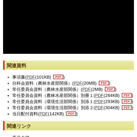
※動画が止まった際には[動画再読み込み]ボタンを押してください。
関連資料
事項書(
PDF
(101KB)
)
分科会資料（農林水産部関係）(
PDF
(20MB)
)
常任委員会資料（農林水産部関係）(
PDF
(2MB)
)
常任委員会資料（農林水産部関係）別冊１(
PDF
(284KB)
)
常任委員会資料（環境生活部関係）別添１(
PDF
(293KB)
)
常任委員会資料（環境生活部関係）別添２(
PDF
(304KB)
)
当日配付資料(
PDF
(142KB)
)
関連リンク