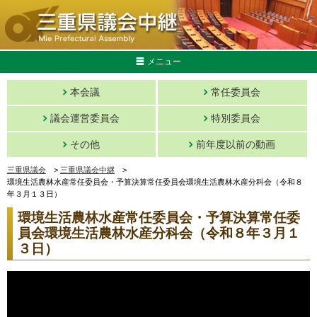
メニュー
本会議
常任委員会
議会運営委員会
特別委員会
その他
前年度以前の動画
三重県議会
>
三重県議会中継
>
環境生活農林水産常任委員会・予算決算常任委員会環境生活農林水産分科会（令和８
年３月１３日）
環境生活農林水産常任委員会・予算決算常任委
員会環境生活農林水産分科会（令和８年３月１
３日）