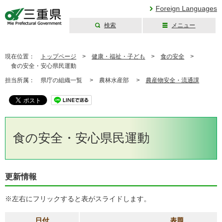
Foreign Languages
検索
メニュー
三重県公式ウェブ
サイト
現在位置：
トップページ
>
健康・福祉・子ども
>
食の安全
>
食の安全・安心県民運動
担当所属：
県庁の組織一覧 >
農林水産部 >
農産物安全・流通課
食の安全・安心県民運動
更新情報
※左右にフリックすると表がスライドします。
日付
表題