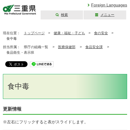
Foreign Languages
検索
メニュー
三重県公式ウェブ
サイト
現在位置：
トップページ
>
健康・福祉・子ども
>
食の安全
>
食中毒
担当所属：
県庁の組織一覧 >
医療保健部
>
食品安全課
>
食品衛生・表示班
食中毒
更新情報
※左右にフリックすると表がスライドします。