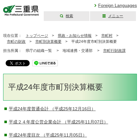
Foreign Languages
検索
メニュー
三重県公式ウェブ
サイト
現在位置：
トップページ
>
県政・お知らせ情報
>
市町村
>
市町の財政
>
市町別決算概要
>
平成24年度市町別決算概要
担当所属：
県庁の組織一覧 >
地域連携・交通部 >
市町行財政課
平成24年度市町別決算概要
平成24年度普通会計
（平成25年12月16日）
平成２４年度公営企業会計
（平成25年11月07日）
平成24年度目次
（平成25年11月05日）