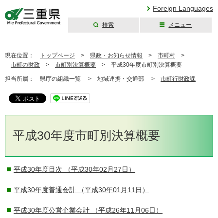
Foreign Languages
検索
メニュー
三重県公式ウェブ
サイト
現在位置：
トップページ
>
県政・お知らせ情報
>
市町村
>
市町の財政
>
市町別決算概要
>
平成30年度市町別決算概要
担当所属：
県庁の組織一覧 >
地域連携・交通部 >
市町行財政課
平成30年度市町別決算概要
平成30年度目次
（平成30年02月27日）
平成30年度普通会計
（平成30年01月11日）
平成30年度公営企業会計
（平成26年11月06日）