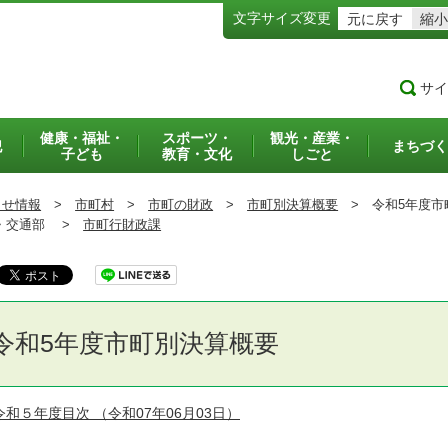
文字サイズ変更
元に戻す
縮小
サイ
健康・福祉・
スポーツ・
観光・産業・
犯
まちづく
子ども
教育・文化
しごと
らせ情報
>
市町村
>
市町の財政
>
市町別決算概要
>
令和5年度市
交通部 >
市町行財政課
令和5年度市町別決算概要
令和５年度目次
（令和07年06月03日）