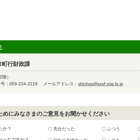
先
市町行財政課
2階）
：059-224-2219
メールアドレス：
shichos@pref.mie.lg.jp
ためにみなさまのご意見をお聞かせください
たか？
充分だった
ふつう
かったですか？
分かりやすかった
ふつう