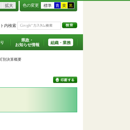
色の変更
拡大
標準
青
黄
黒
ト内検索
県政・
り
組織・業務
お知らせ情報
町別決算概要
印刷する