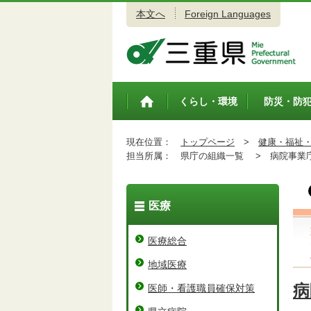
本文へ
Foreign Languages
三重県公式ウェブサイト
くらし・環境
防災・防
トップペ
ージ
現在位置：
トップページ
>
健康・福祉
担当所属：
県庁の組織一覧 >
病院事業
医療
医療総合
地域医療
病
医師・看護職員確保対策