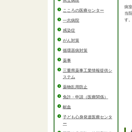
県立病院
病
こころの医療センター
当
す
一志病院
感染症
がん対策
循環器病対策
薬事
三重県薬事工業情報提供シ
ステム
薬物乱用防止
免許・申請（医療関係）
献血
子ども心身発達医療センタ
ー