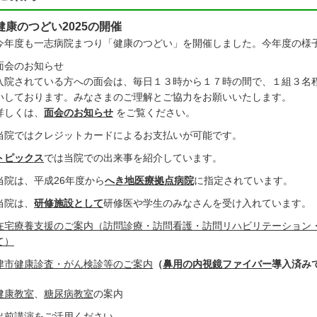
健康のつどい2025の開催
今年度も一志病院まつり「健康のつどい」を開催しました。今年度の様
面会のお知らせ
入院されている方への面会は、毎日１３時から１７時の間で、１組３名程
いしております。みなさまのご理解とご協力をお願いいたします。
詳しくは、
面会のお知らせ
をご覧ください。
当院ではクレジットカードによるお支払いが可能です。
トピックス
では当院での出来事を紹介しています。
当院は、平成26年度から
へき地医療拠点病院
に指定されています。
当院は、
研修施設として
研修医や学生のみなさんを受け入れています。
在宅療養支援のご案内（訪問診療・訪問看護・訪問リハビリテーション
て）
津市健康診査・がん検診等のご案内
（
鼻用の内視鏡ファイバー
導入済み
健康教室
、
糖尿病教室
の案内
出前講演をご活用ください