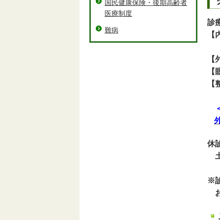
国民健康保険・後期高齢者
医療制度
診
難病
【
木
【
【
【
＜
休
土
※
お