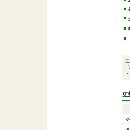
三
「
ト
更
令
令