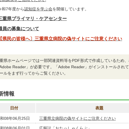
令和7年度から
認知症を学ぶ会
を開催しています。
三重県プライマリ・ケアセンター
職員の募集について
【県民の皆様へ〕三重県立病院の偽サイトにご注意ください
重県ホームページでは一部関連資料等をPDF形式で作成しているため
Adobe Reader」が必要です。「Adobe Reader」がインストール
ールをまず行ってからご覧ください。
新情報
日付
表題
和08年06月25日
三重県立病院の偽サイトにご注意ください
和08年06月01日
広報誌「おたっしゃくらぶ」