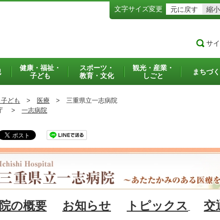
文字サイズ変更
元に戻す
縮小
サイ
健康・福祉・
スポーツ・
観光・産業・
犯
まちづく
子ども
教育・文化
しごと
・子ども
>
医療
>
三重県立一志病院
庁 >
一志病院
院の概要
お知らせ
トピックス
交