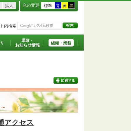
色の変更
拡大
標準
青
黄
黒
ト内検索
県政・
り
組織・業務
お知らせ情報
印刷する
通アクセス