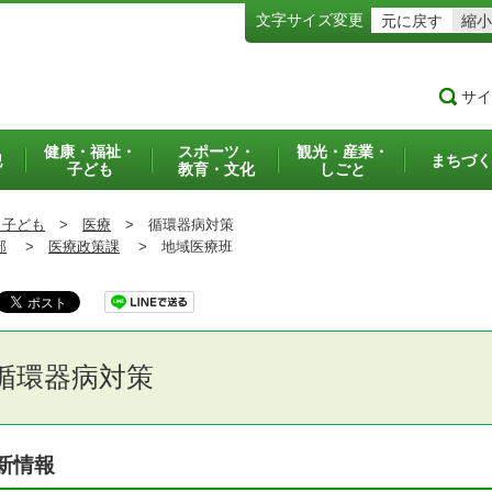
文字サイズ変更
元に戻す
縮小
サイ
健康・福祉・
スポーツ・
観光・産業・
犯
まちづく
子ども
教育・文化
しごと
・子ども
>
医療
>
循環器病対策
部
>
医療政策課
>
地域医療班
循環器病対策
新情報