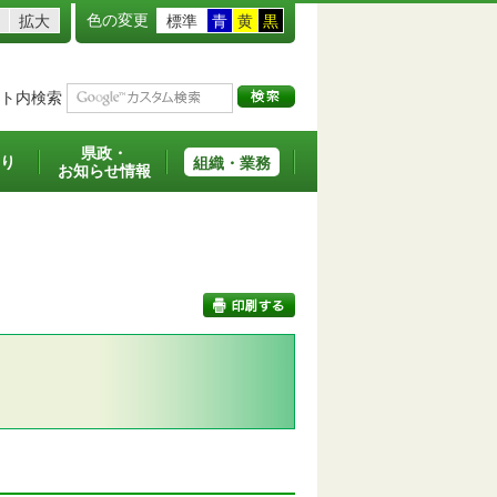
色の変更
拡大
標準
青
黄
黒
ト内検索
県政・
り
組織・業務
お知らせ情報
印刷する