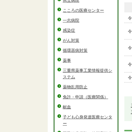
県立病院
こころの医療センター
令
一志病院
感染症
令
がん対策
令
循環器病対策
薬事
令
三重県薬事工業情報提供シ
ステム
令
薬物乱用防止
免許・申請（医療関係）
献血
子ども心身発達医療センタ
ー