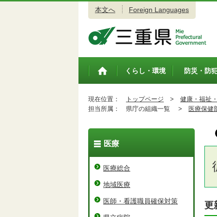
本文へ
Foreign Languages
三重県公式ウェブサイト
くらし・環境
防災・防
トップペ
ージ
現在位置：
トップページ
>
健康・福祉
担当所属：
県庁の組織一覧 >
医療保健
医療
医療総合
地域医療
医師・看護職員確保対策
更