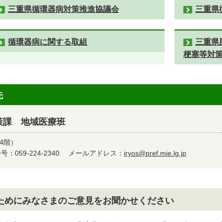
三重県循環器病対策推進協議会
三重県
循環器病に関する取組
三重県
梗塞等対策
先
策課 地域医療班
4階）
：059-224-2340
メールアドレス：
iryos@pref.mie.lg.jp
ためにみなさまのご意見をお聞かせください