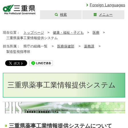
Foreign Languages
検索
メニュー
三重県公式ウェブ
サイト
現在位置：
トップページ
>
健康・福祉・子ども
>
医療
>
三重県薬事工業情報提供システム
担当所属：
県庁の組織一覧 >
医療保健部
>
薬務課
>
製造監視指導班
三重県薬事工業情報提供システム
三重県薬事工業情報提供システムについて