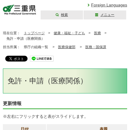
Foreign Languages
検索
メニュー
三重県公式ウェブ
サイト
現在位置：
トップページ
>
健康・福祉・子ども
>
医療
>
免許・申請（医療関係）
担当所属：
県庁の組織一覧 >
医療保健部
>
医務・国保課
免許・申請（医療関係）
更新情報
※左右にフリックすると表がスライドします。
日付
表題