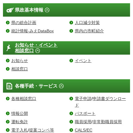
県政基本情報
県の総合計画
人口減少対策
統計情報-みえDataBox
県内の市町紹介
お知らせ・イベント
相談窓口
お知らせ
イベント
相談窓口
各種手続・サービス
各種相談窓口
電子申請
/
申請書ダウンロー
ド
情報公開
パスポート
運転免許
職員採用
/
非常勤職員採用
電子入札
/
提案コンペ等
CALS/EC