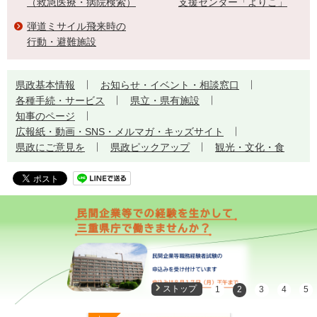
（救急医療・病院検索）
支援センター「よりこ」
弾道ミサイル飛来時の
行動・避難施設
県政基本情報
お知らせ・イベント・相談窓口
各種手続・サービス
県立・県有施設
知事のページ
広報紙・動画・SNS・メルマガ・キッズサイト
県政にご意見を
県政ピックアップ
観光・文化・食
ストップ
1
2
3
4
5