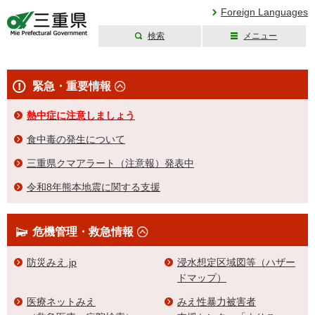
Foreign Languages
検索
メニュー
三重県公式ウェブ
サイト
緊急・重要情報
熱中症に注意しましょう
食中毒の発生について
三重県クマアラート（注意報）発表中
令和8年熊本地震に関する支援
危機管理・救急情報
防災みえ.jp
浸水想定区域図等（ハザー
ドマップ）
医療ネットみえ
みえ性暴力被害者