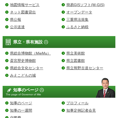
地図情報サービス
簡易GISソフト(M-GIS)
ネット図書貸出
オープンデータ
県公報
三重県法規集
公示送達
ふるさと納税
県立・県有施設
県総合博物館（MieMu）
県立美術館
斎宮歴史博物館
県立図書館
県総合文化センター
県立熊野古道センター
みえこどもの城
知事のページ
The page of Governor of Mie
知事のページ
プロフィール
知事の一週間
知事定例記者会見
交際費