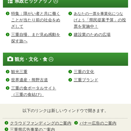
県政ピックアップ
特集：障がい者と共に働く
あなたの一票を事業化につな
ことが当たり前の社会をめ
「県民提案予算」の投
げよう
ざして
票を実施中！
三重自慢、まだ見ぬ感動を
建設業のための広場
探す旅へ
観光・文化・食
観光三重
三重の文化
世界遺産・熊野古道
三重ブランド
三重の食ポータルサイト
（三重の食結び）
以下のリンクは新しいウィンドウで開きます。
クラウドファンディングのご案内
バナー広告のご案内
三重県広告事業のご案内